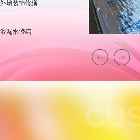
外墙装饰修缮
渗漏水修缮
CU